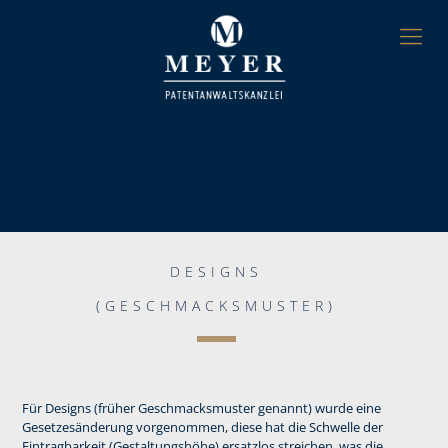
DESIGNS
(GESCHMACKSMUSTER)
Für Designs (früher Geschmacksmuster genannt) wurde eine
Gesetzesänderung vorgenommen, diese hat die Schwelle der
Eintragbarkeit (Gestaltungshöhe) ersatzlos streichen, was die