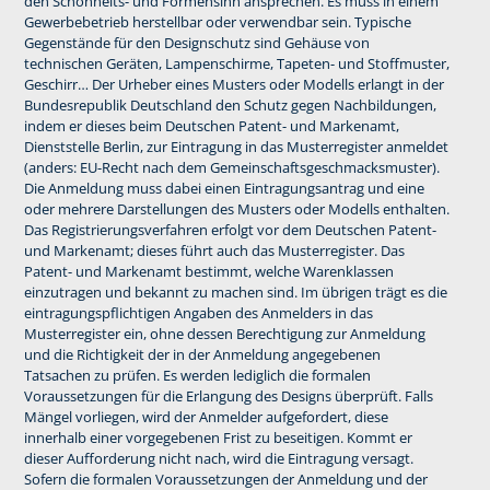
den Schönheits- und Formensinn ansprechen. Es muss in einem
Gewerbebetrieb herstellbar oder verwendbar sein. Typische
Gegenstände für den Designschutz sind Gehäuse von
technischen Geräten, Lampenschirme, Tapeten- und Stoffmuster,
Geschirr… Der Urheber eines Musters oder Modells erlangt in der
Bundesrepublik Deutschland den Schutz gegen Nachbildungen,
indem er dieses beim Deutschen Patent- und Markenamt,
Dienststelle Berlin, zur Eintragung in das Musterregister anmeldet
(anders: EU-Recht nach dem Gemeinschaftsgeschmacksmuster).
Die Anmeldung muss dabei einen Eintragungsantrag und eine
oder mehrere Darstellungen des Musters oder Modells enthalten.
Das Registrierungsverfahren erfolgt vor dem Deutschen Patent-
und Markenamt; dieses führt auch das Musterregister. Das
Patent- und Markenamt bestimmt, welche Warenklassen
einzutragen und bekannt zu machen sind. Im übrigen trägt es die
eintragungspflichtigen Angaben des Anmelders in das
Musterregister ein, ohne dessen Berechtigung zur Anmeldung
und die Richtigkeit der in der Anmeldung angegebenen
Tatsachen zu prüfen. Es werden lediglich die formalen
Voraussetzungen für die Erlangung des Designs überprüft. Falls
Mängel vorliegen, wird der Anmelder aufgefordert, diese
innerhalb einer vorgegebenen Frist zu beseitigen. Kommt er
dieser Aufforderung nicht nach, wird die Eintragung versagt.
Sofern die formalen Voraussetzungen der Anmeldung und der